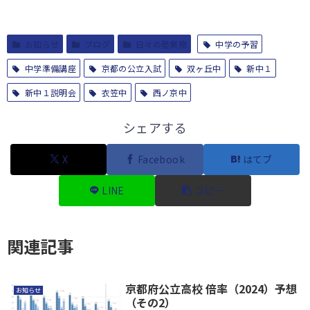
お知らせ
ブログ
日々の塾業務
中学の予習
中学準備講座
京都の公立入試
双ヶ丘中
新中１
新中１説明会
衣笠中
西ノ京中
シェアする
X
Facebook
はてブ
LINE
コピー
関連記事
京都府公立高校 倍率（2024）予想
お知らせ
（その2）