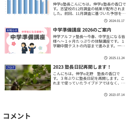
伸学α塾長こんにちは。伸学α塾長の香口で
す。志望校の12月調査の結果が配布されま
した。前回、11月調査に基づいた予想を立
てましたが、12月調査が出ましたので予想
2024.01.17
を更新しておきます。なお、前回のブログ
はこちらです。ご参考までに。11月調査か
中学準備講座 2026のご案内
お知らせ
ら...
伸学アルファ塾長～今春、中学生になる皆
様へ～１ヶ月たっぷりの体験講座です。１
学期中間テストの内容まで進みます。一足
先に中学の授業をのぞいてみませんか？
2025.11.24
2023 塾長日記再開します！
ブログ
こんにちは。伸学α北野 塾長の香口で
す。３年ぶりに塾長日記を再開します。こ
れまで使っていたライブドアではなく、今
後はワードプレスを使って書いていきま
す。ライブドア時代の日記は文字が多く読
2023.07.14
む気が失せますが、こちらに移植しまし
た。 最近のブログ...
コメント